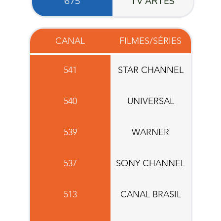
TV ARTES
675
CANAL
FILMES/SÉRIES
541
STAR CHANNEL
540
UNIVERSAL
539
WARNER
537
SONY CHANNEL
513
CANAL BRASIL