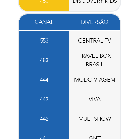
450
DISCOVERY KIDS
CANAL
DIVERSÃO
553
CENTRAL TV
TRAVEL BOX
483
BRASIL
444
MODO VIAGEM
443
VIVA
442
MULTISHOW
441
GNT