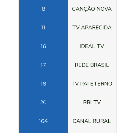
CANÇÃO NOVA
8
TV APARECIDA
11
IDEAL TV
16
REDE BRASIL
17
TV PAI ETERNO
18
RBI TV
20
CANAL RURAL
164