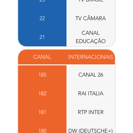
22
TV CÂMARA
CANAL
21
EDUCAÇÃO
CANAL
INTERNACIONAIS
185
CANAL 26
182
RAI ITALIA
181
RTP INTER
180
DW (DEUTSCHE+)