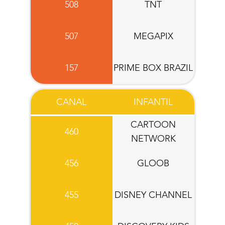
508
TNT
507
MEGAPIX
157
PRIME BOX BRAZIL
CANAL
INFANTIL
CARTOON
460
NETWORK
456
GLOOB
455
DISNEY CHANNEL