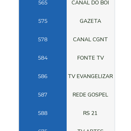
CANAL DO BOI
565
GAZETA
575
CANAL CGNT
578
FONTE TV
584
TV EVANGELIZAR
586
REDE GOSPEL
587
RS 21
588