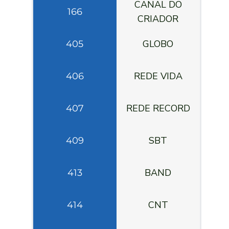
CANAL DO
166
CRIADOR
GLOBO
405
REDE VIDA
406
REDE RECORD
407
SBT
409
BAND
413
CNT
414