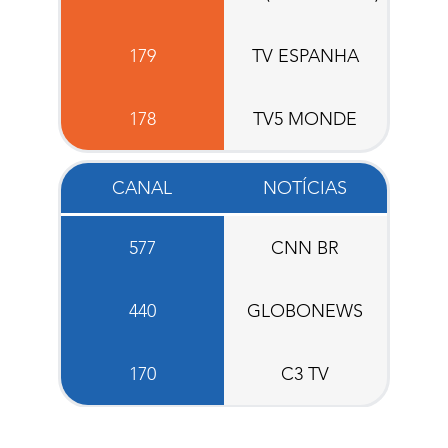
179
TV ESPANHA
178
TV5 MONDE
CANAL
NOTÍCIAS
577
CNN BR
440
GLOBONEWS
170
C3 TV