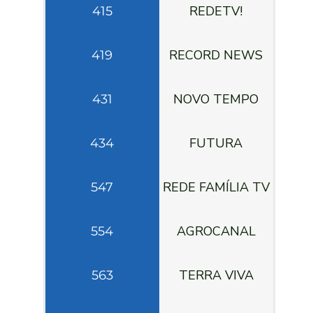
REDETV!
415
RECORD NEWS
419
NOVO TEMPO
431
FUTURA
434
REDE FAMÍLIA TV
547
AGROCANAL
554
TERRA VIVA
563